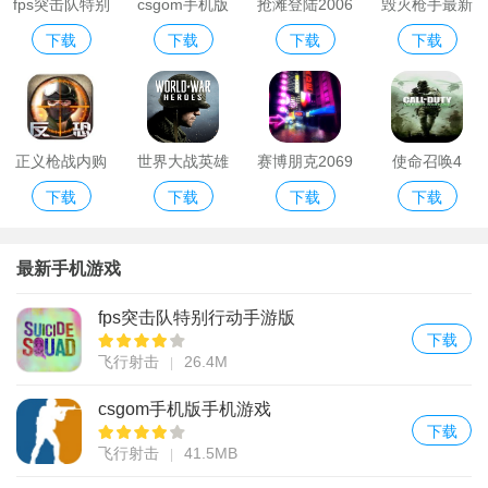
fps突击队特别
csgom手机版
抢滩登陆2006
毁灭枪手最新
下载
下载
下载
下载
行动手游版
手机游戏
手机版单机版
版
正义枪战内购
世界大战英雄
赛博朋克2069
使命召唤4
下载
下载
下载
下载
破解版
手机游戏
最新手机游戏
fps突击队特别行动手游版
下载
飞行射击
26.4M
csgom手机版手机游戏
下载
飞行射击
41.5MB