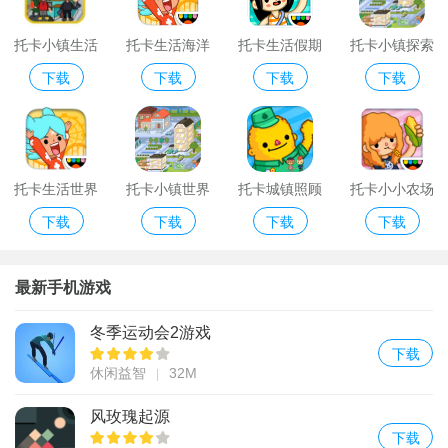
托卡小镇生活
托卡生活海洋
托卡生活假期
托卡小镇探索
下载
下载
下载
下载
修改版
馆手机游戏
苹果版
世界手机游戏
托卡生活世界
托卡小镇世界
托卡城镇照顾
托卡小小农场
下载
下载
下载
下载
完整解锁版万
新版本
宝宝手机游戏
手机游戏
圣节
最新手机游戏
冬季运动会2游戏
下载
休闲益智
32M
风玫瑰起源
下载