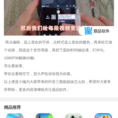
·再点编辑，选上喜欢的字体，点样式选上喜欢的颜色，再来给它做
个动画，我选这个音符弹跳，再把下面的时间轴拉满，打对勾。
1080P30帧换60帧。
导出看效果。
带你去看晴空万，想大声告诉你我为你着。
以上便是小编为大家带来的抖音三胞胎姐妹怎么拍，希望对大家有
所帮助，更多内容请继续关注鼎品软件。
精品推荐