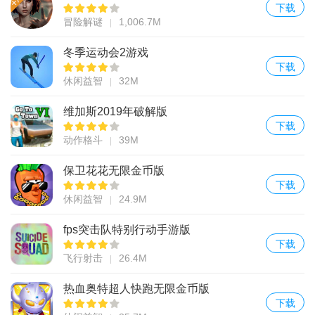
下载
冒险解谜
1,006.7M
冬季运动会2游戏
下载
休闲益智
32M
维加斯2019年破解版
下载
动作格斗
39M
保卫花花无限金币版
下载
休闲益智
24.9M
fps突击队特别行动手游版
下载
飞行射击
26.4M
热血奥特超人快跑无限金币版
下载