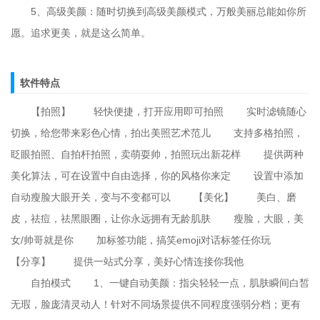
5、高级美颜：随时切换到高级美颜模式，万般美丽总能如你所
愿。追求更美，就是这么简单。
软件特点
【拍照】 轻快便捷，打开应用即可拍照 实时滤镜随心
切换，给您带来彩色心情，拍出美照艺术范儿 支持多格拍照，
眨眼拍照、自拍杆拍照，卖萌耍帅，拍照玩出新花样 提供两种
美化算法，可在设置中自由选择，你的风格你来定 设置中添加
自动瘦脸大眼开关，变与不变都可以 【美化】 美白、磨
皮，祛痘，祛黑眼圈，让你永远拥有无龄肌肤 瘦脸，大眼，美
女/帅哥就是你 加标签功能，搞笑emoji对话标签任你玩
【分享】 提供一站式分享，美好心情连接你我他
自拍模式 1、一键自动美颜：指尖轻轻一点，肌肤瞬间白皙
无瑕，脸庞清灵动人！针对不同场景提供不同程度强弱分档；更有