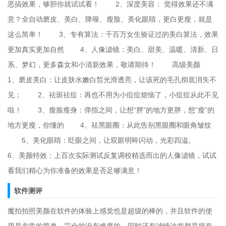
恶搞效果，够胆你就试试看！ 2、深度美容： 觉得效果还不满
意？全自动磨皮、美白、降噪、瘦脸、美化眼睛，更白更瘦，就是
这么简单！ 3、专有算法：千百万女生验证过的美白算法，效果
更加真实更加自然 4、人像滤镜：美白、甜美、温暖、清新、日
系、梦幻，更多森女和小清新效果，敬请期待！ 高级美颜
1、磨皮美白：让皮肤水嫩白皙光滑透亮，让该死的毛孔彻底消失不
见； 2、祛斑祛痘：再也不用为小痘痘烦恼了，小痘痘从此不见
啦！ 3、瘦脸瘦身：弹指之间，让想“胖”的地方更胖，想“瘦”的
地方更瘦，你懂的 4、祛黑眼圈：从此告别黑眼圈和眼角皱纹
5、美化眼睛：眨眼之间，让双眼明眸闪动，光彩四溢。
6、美颜特效：上百次实际测试反复调校精选而出的人像滤镜，试试
看我们精心为你准备的效果是否足够满意！
软件测评
魔拍拍照美颜在软件的体验上感觉也是超级的棒的，并且软件的使
用是非常的简单，完全的没有难度的，同时还有滤镜这些都是很有