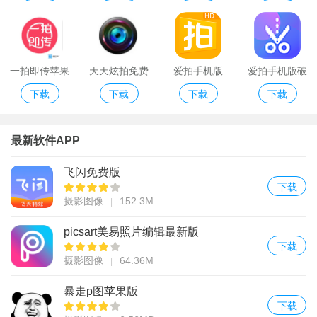
一拍即传苹果
天天炫拍免费
爱拍手机版
爱拍手机版破
下载
下载
下载
下载
版
做相册
解版
最新软件APP
飞闪免费版
下载
摄影图像
152.3M
picsart美易照片编辑最新版
下载
摄影图像
64.36M
暴走p图苹果版
下载