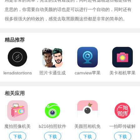
意思的，你需要自动美颜的话也是可以进行一个自动的，同时还有
很多很强大的特效的，感觉去取黑眼圈这些都是非常的简单的。
精品推荐
lensdistortions
照片卡通生成
camview苹果
美卡相机苹果
app
版
版
相关应用
魔拍照像机美
b216拍照软件
美颜照相机免
一拍即传破解
下载
下载
下载
下载
颜
费版
版