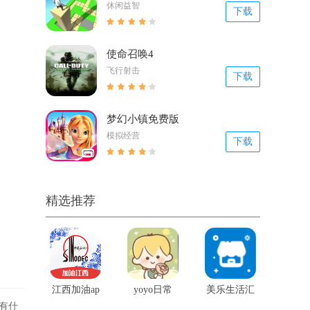
休闲益智
下载
使命召唤4
飞行射击
下载
梦幻小镇免费版
模拟经营
下载
精选推荐
江西加油ap
yoyo日常
美乐生活汇
有什