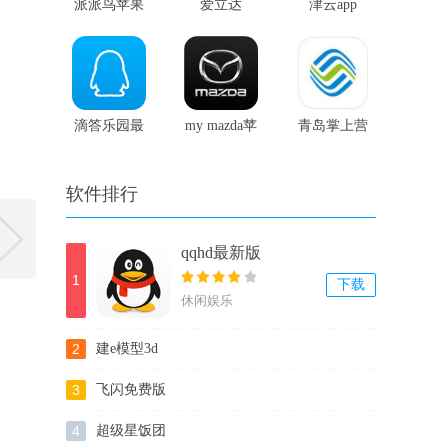
派派鸟苹果
爱立达
津云app
手机版
滴答乐园最
my mazda苹
青岛掌上营
新版
果版
业厅
软件排行
qqhd最新版
1
下载
休闲娱乐
2
建e模型3d
3
飞闪免费版
4
超级星饭团