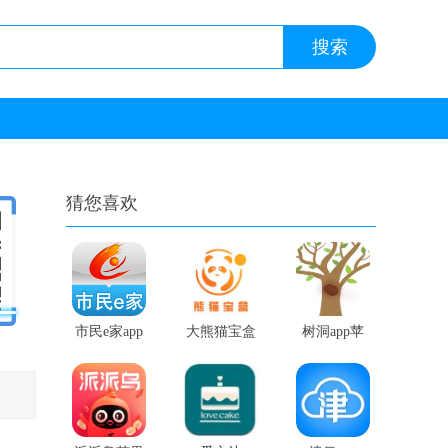
猜您喜欢
市民e家app
大熊猫宝盒
树洞app苹
版
app软件
果版