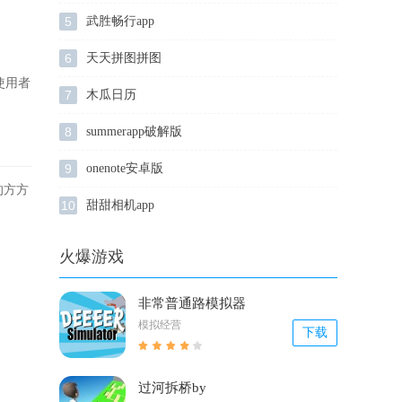
5
武胜畅行app
6
天天拼图拼图
使用者
7
木瓜日历
8
summerapp破解版
9
onenote安卓版
的方方
10
甜甜相机app
火爆游戏
非常普通路模拟器
模拟经营
下载
过河拆桥by