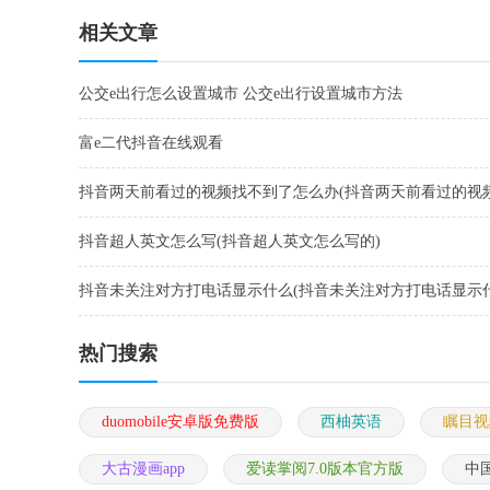
p
相关文章
公交e出行怎么设置城市 公交e出行设置城市方法
富e二代抖音在线观看
抖音两天前看过的视频找不到了怎么办(抖音两天前看过的视
到了怎么办呢)
抖音超人英文怎么写(抖音超人英文怎么写的)
抖音未关注对方打电话显示什么(抖音未关注对方打电话显示
容)
热门搜索
duomobile安卓版免费版
西柚英语
瞩目视
大古漫画app
爱读掌阅7.0版本官方版
中