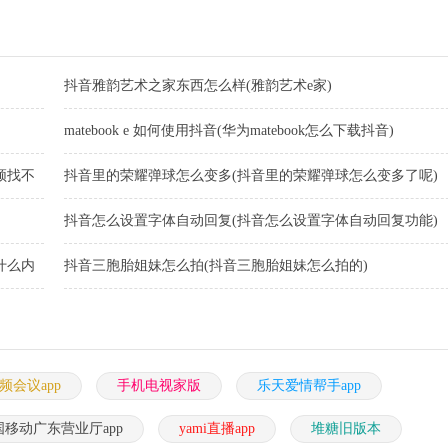
站
本
抖音雅韵艺术之家东西怎么样(雅韵艺术e家)
matebook e 如何使用抖音(华为matebook怎么下载抖音)
频找不
抖音里的荣耀弹球怎么变多(抖音里的荣耀弹球怎么变多了呢)
抖音怎么设置字体自动回复(抖音怎么设置字体自动回复功能)
什么内
抖音三胞胎姐妹怎么拍(抖音三胞胎姐妹怎么拍的)
频会议app
手机电视家版
乐天爱情帮手app
国移动广东营业厅app
yami直播app
堆糖旧版本