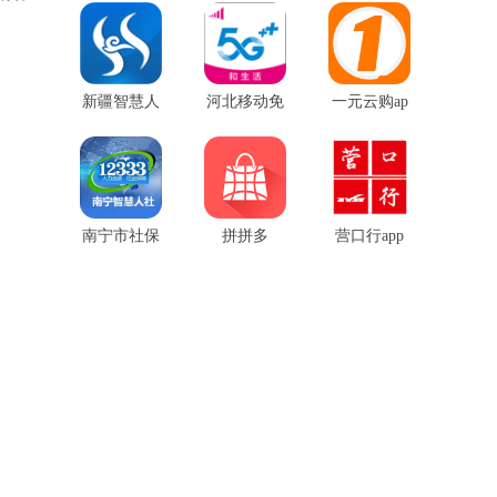
p
安卓版
新疆智慧人
河北移动免
一元云购ap
社ios版
费版
p最新版
南宁市社保
拼拼多
营口行app
app