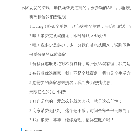
么比妥妥的攒钱、痛快花钱更过瘾的，会挣钱的APP，我们更
明码标价的消费返现
1 Duang！吃饭全单返，超市购物全单返，买药折后返，
2 嗖！消费完成就能返，即时确认立即收钱！
3 嚯！说多少是多少，少一分我们替您找回来，说到做到
保质保量的优质商家
1 价格优惠服务绝对不能打折，客户投诉就有理，我们是
2 各行业优选商家，我们不是全城覆盖，我们是全生活方
3 您需要的商家您来提名，我们去为您找优惠。
无限任性的账户消费
1 账户是您的，爱怎么花就怎么花，就是这么任性；
2 商家消费无限制，这个还不够，时间金额全部无限制；
3 账户消费，等等，继续返现，记得查账户哦!!