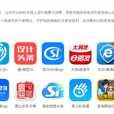
服务，让你可以轻松在线上进行缴费与消费，用更优惠的价格买到更加放心
数十座城市的千家网点。守护你的购物生活更加便利，在消费的过程更加
公交e
建e模型3d
四川e社保app
大润e路发平
北京e窗通a
pp
台版
app
爱山东官方网
酒泉智慧社保
掌上好房通
冒泡网游