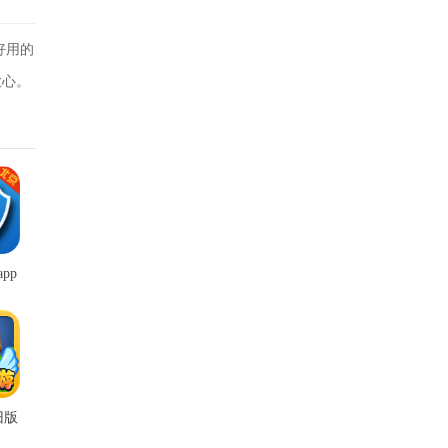
好用的
放心。
pp
旧版