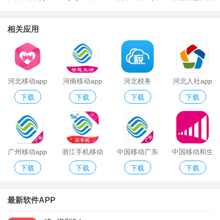
卓版
ios版
相关应用
河北移动app
河南移动app
河北税务
河北人社app
下载
下载
下载
下载
二维码
广州移动app
浙江手机移动
中国移动广东
中国移动和生
下载
下载
下载
下载
营业厅
营业厅app
活
最新软件APP