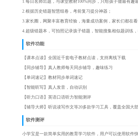
1.每日名师出题，与课堂教材100%同步，只给孩子做最有趣
2.根据历史错题智慧组卷，考前复习提分神器；
3.家长圈，网聚丰富教育经验，海量成功案例，家长们都在
4.超级错题本，可拍照记录孩子错题，智能搜集相似题训练
软件功能
【课本点读】全国近千套电子教材点读，支持离线下载
【同步辅导】真人教师每天同步辅导，趣味练习
【单词速记】教材同步单词速记
【智能听写】真人发音，自动识别
【听力口语】英语口语听力智能测评
【辅导大师】听说读写作文等20多款学习工具，覆盖全国大
软件测评
小学宝是一款简单实用的教育学习软件，用户可以使用软件