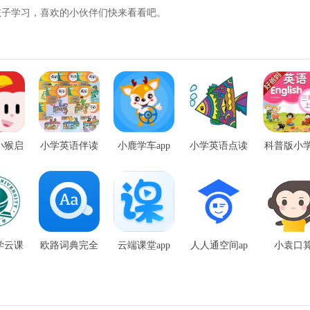
孩子学习，喜欢的小伙伴们快来看看吧。
小猴启
小学英语伴读
小鹿学车app
小学英语点读
科普版小
app
机
语app
学云课
欧路词典完全
云端课堂app
人人通空间ap
小袁口
果版
破解2020
官网版
p官网版