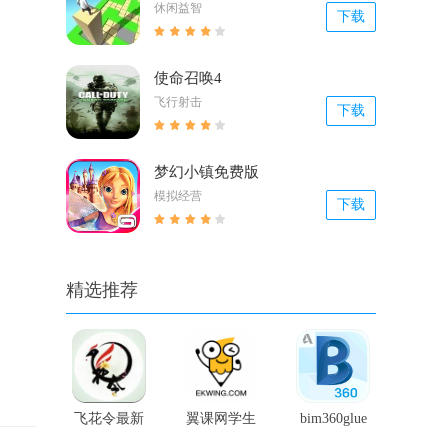
休闲益智
下载
使命召唤4
飞行射击
下载
梦幻小镇免费版
模拟经营
下载
精选推荐
飞花令最新
翼课网学生
bim360glue