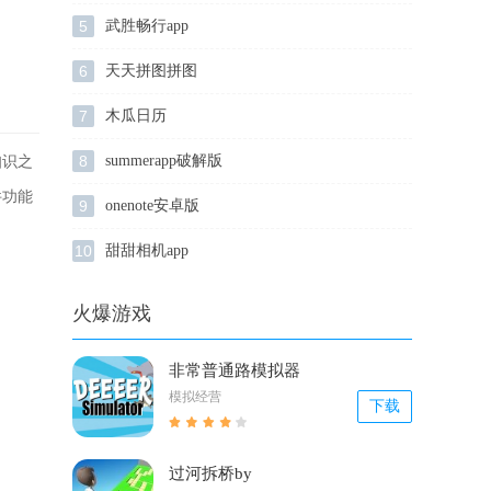
5
武胜畅行app
6
天天拼图拼图
7
木瓜日历
8
summerapp破解版
知识之
件功能
9
onenote安卓版
10
甜甜相机app
火爆游戏
非常普通路模拟器
模拟经营
下载
过河拆桥by