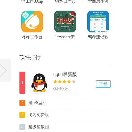
润工作3.0ap
锻炼口才ap
学而思小猴
p官方版
p
启蒙
咚咚工作台
lazyshare安
驾考速记软
手机版
卓版
件
软件排行
qqhd最新版
1
下载
休闲娱乐
2
建e模型3d
3
飞闪免费版
4
超级星饭团