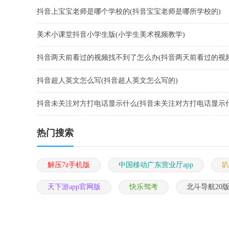
抖音上宝宝老师是哪个学校的(抖音宝宝老师是哪所学校的)
美术小课堂抖音小学生版(小学生美术视频教学)
抖音两天前看过的视频找不到了怎么办(抖音两天前看过的视
到了怎么办呢)
抖音超人英文怎么写(抖音超人英文怎么写的)
抖音未关注对方打电话显示什么(抖音未关注对方打电话显示
容)
热门搜索
解压7z手机版
中国移动广东营业厅app
叭
天下游app官网版
快乐驾考
北斗导航20