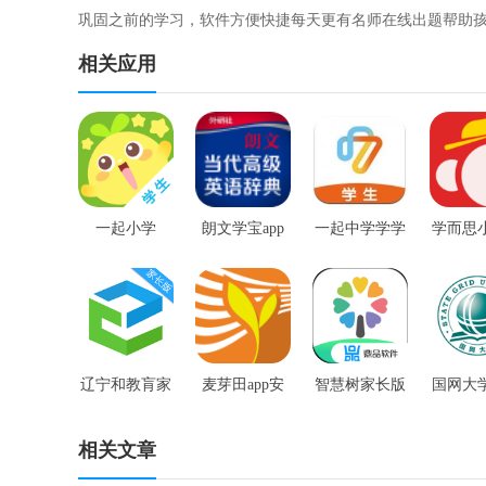
巩固之前的学习，软件方便快捷每天更有名师在线出题帮助
相关应用
一起小学
朗文学宝app
一起中学学学
学而思
生app
蒙
辽宁和教肓家
麦芽田app安
智慧树家长版
国网大
长版
卓版
堂苹
相关文章