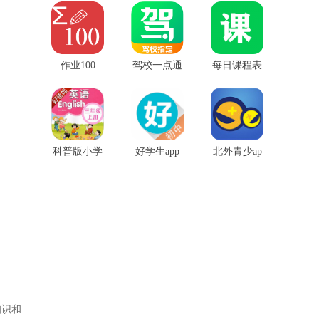
版app
app
安卓手机版
作业100
驾校一点通
每日课程表
苹果版
任务提醒软
件
科普版小学
好学生app
北外青少ap
英语app
初中版
p
知识和