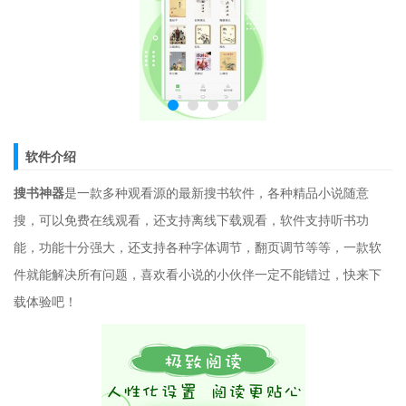
软件介绍
搜书神器
是一款多种观看源的最新搜书软件，各种精品小说随意
搜，可以免费在线观看，还支持离线下载观看，软件支持听书功
能，功能十分强大，还支持各种字体调节，翻页调节等等，一款软
件就能解决所有问题，喜欢看小说的小伙伴一定不能错过，快来下
载体验吧！