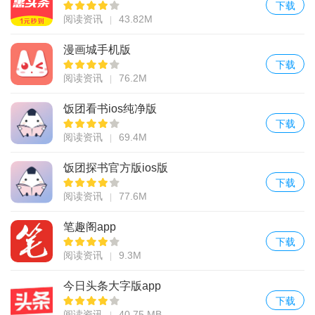
下载
阅读资讯
43.82M
漫画城手机版
下载
阅读资讯
76.2M
饭团看书ios纯净版
下载
阅读资讯
69.4M
饭团探书官方版ios版
下载
阅读资讯
77.6M
笔趣阁app
下载
阅读资讯
9.3M
今日头条大字版app
下载
阅读资讯
40.75 MB