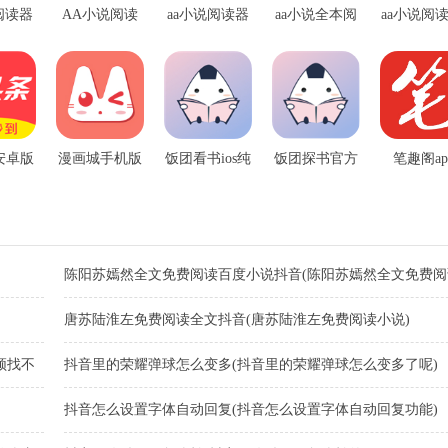
阅读器
AA小说阅读
aa小说阅读器
aa小说全本阅
aa小说阅读
020版
器app
旧版本
读器苹果版
os版本
安卓版
漫画城手机版
饭团看书ios纯
饭团探书官方
笔趣阁ap
净版
版ios版
陈阳苏嫣然全文免费阅读百度小说抖音(陈阳苏嫣然全文免费阅
度小说全文免费阅读)
唐苏陆淮左免费阅读全文抖音(唐苏陆淮左免费阅读小说)
频找不
抖音里的荣耀弹球怎么变多(抖音里的荣耀弹球怎么变多了呢)
抖音怎么设置字体自动回复(抖音怎么设置字体自动回复功能)