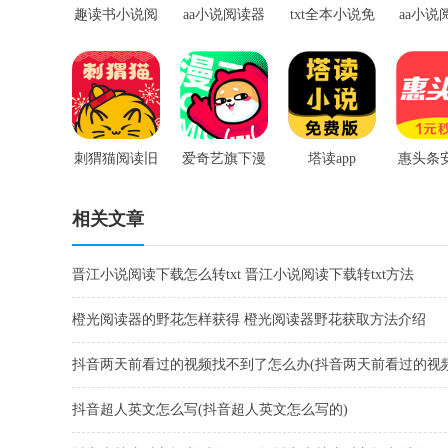
趣读书小说阅
aa小说阅读器
txt全本小说免
aa小说
读器
破解版2019版
费费阅读器
破解版2
刺猬猫阅读旧
爱奇艺旗下漫
塔读app
惠头条
版
画软件
相关文章
晋江小说阅读下载怎么转txt 晋江小说阅读下载转txt方法
橙光阅读器的野花怎样获得 橙光阅读器野花获取方法介绍
抖音两天前看过的视频找不到了怎么办(抖音两天前看过的视
到了怎么办呢)
抖音超人英文怎么写(抖音超人英文怎么写的)