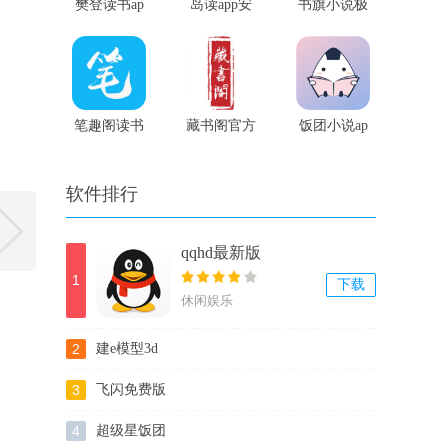
樊登读书ap
岛读app安
书旗小说极
p
卓版
速版
笔趣阁读书
藏书阁官方
饭团小说ap
城app
版
p
软件排行
qqhd最新版
1
下载
休闲娱乐
2
建e模型3d
3
飞闪免费版
4
超级星饭团