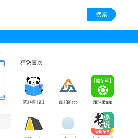
猜您喜欢
笔趣搜书旧
藏书阁app
懂球帝app
版本