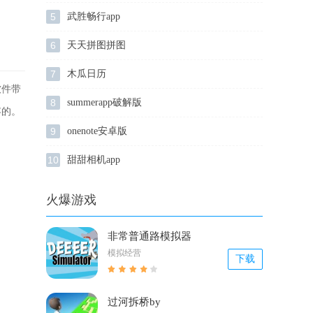
5
武胜畅行app
6
天天拼图拼图
7
木瓜日历
软件带
8
summerapp破解版
容的。
9
onenote安卓版
10
甜甜相机app
火爆游戏
非常普通路模拟器
模拟经营
下载
过河拆桥by