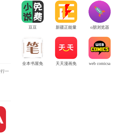
免费阅读器
卓版
豆豆
新疆正能量
o朋浏览器
手机app
手机版
全本书屋免
天天漫画免
web comicsa
进行一
费手机版
费版
pp