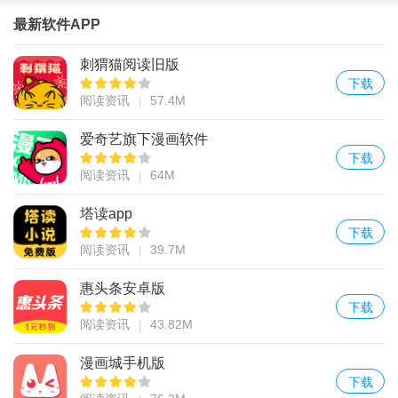
最新软件APP
刺猬猫阅读旧版
下载
阅读资讯
57.4M
爱奇艺旗下漫画软件
下载
阅读资讯
64M
塔读app
下载
阅读资讯
39.7M
惠头条安卓版
下载
阅读资讯
43.82M
漫画城手机版
下载