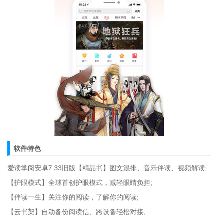
软件特色
爱读掌阅安卓7.33旧版【精品书】图文混排、音乐伴读、视频解读;
【护眼模式】全球首创护眼模式，减轻眼睛负担;
【伴读一生】关注你的阅读，了解你的阅读;
【云书架】自动备份阅读信、跨设备轻松对接;