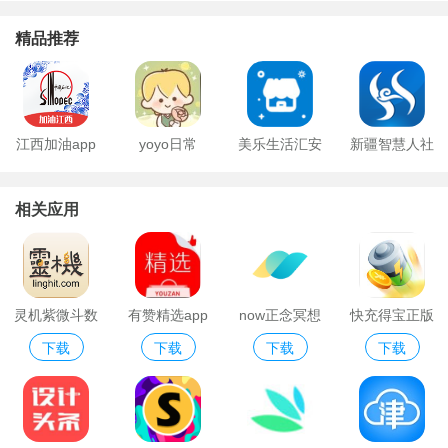
精品推荐
江西加油app
yoyo日常
美乐生活汇安
新疆智慧人社
卓版
ios版
相关应用
灵机紫微斗数
有赞精选app
now正念冥想
快充得宝正版
下载
下载
下载
下载
app
破解安卓版