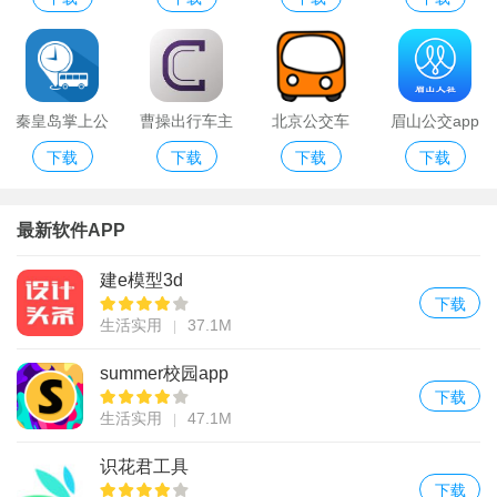
行app
车app
秦皇岛掌上公
曹操出行车主
北京公交车
眉山公交app
下载
下载
下载
下载
交
端app
app
最新软件APP
建e模型3d
下载
生活实用
37.1M
summer校园app
下载
生活实用
47.1M
识花君工具
下载