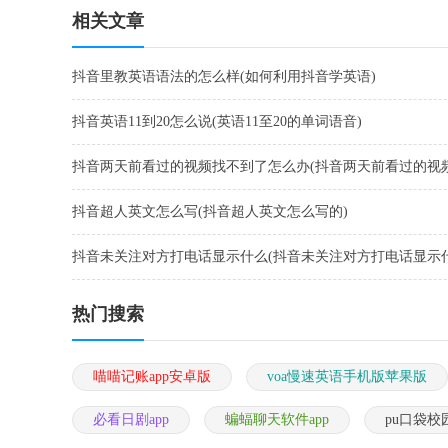
相关文章
抖音里教英语语法的怎么样(如何利用抖音学英语)
抖音英语11到20怎么说(英语11至20的单词语音)
抖音两天前看过的视频找不到了怎么办(抖音两天前看过的视
到了怎么办呢)
抖音超人英文怎么写(抖音超人英文怎么写的)
抖音未关注对方打电话显示什么(抖音未关注对方打电话显示
容)
热门搜索
喵喵记账app安卓版
voa慢速英语手机版苹果版
必看日剧app
蝙蝠聊天软件app
pu口袋校