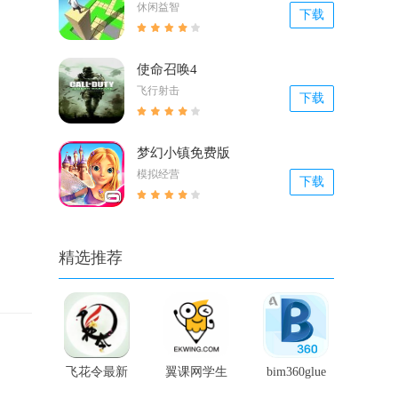
休闲益智
下载
使命召唤4
飞行射击
下载
梦幻小镇免费版
模拟经营
下载
精选推荐
飞花令最新
翼课网学生
bim360glue