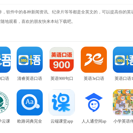
软件，软件中的各种新闻资讯、纪录片等等都是全英文的，可以提高你的英
时随地观看，喜欢的朋友快来本站下载吧。
0口语
清睿英语口语
英语900句口
英语3e口语
英语口语1
卓版
100
语手机版
学生app
学云课
欧路词典完全
云端课堂app
人人通空间ap
小学英语
果版
破解2020
官网版
p官网版
app