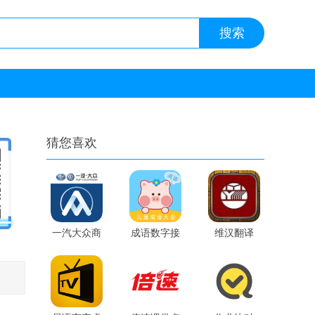
猜您喜欢
一汽大众商
成语数字接
维汉翻译
城app
龙ios版