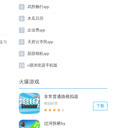
5
武胜畅行app
6
木瓜日历
7
企业秀app
8
天府云市民app
练习
9
甜甜相机app
10
o朋浏览器手机版
火爆游戏
非常普通路模拟器
模拟经营
下载
过河拆桥by