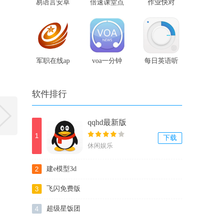
易语言安卓
倍速课堂点
作业快对
版
读
军职在线ap
voa一分钟
每日英语听
p官网版
英语
力app
软件排行
qqhd最新版
1
下载
休闲娱乐
2
建e模型3d
3
飞闪免费版
4
超级星饭团