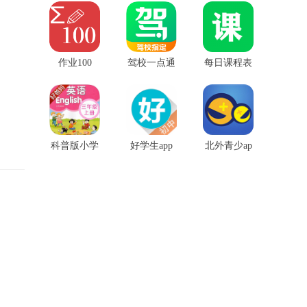
版app
app
安卓手机版
作业100
驾校一点通
每日课程表
苹果版
任务提醒软
件
科普版小学
好学生app
北外青少ap
英语app
初中版
p