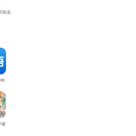
语阅读
00
伴读