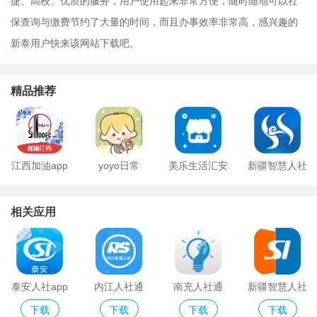
捷、高校、优质的服务，用户使用起来非常方便，随时随地可以社
保查询与缴费节约了大量的时间，而且办事效率非常高，感兴趣的
新泰用户快来该网站下载吧。
精品推荐
江西加油app
yoyo日常
美乐生活汇安
新疆智慧人社
卓版
ios版
相关应用
泰安人社app
内江人社通
南充人社通
新疆智慧人社
下载
下载
下载
下载
最新版
app
app
ios官方版