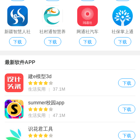
新疆智慧人社
社村通智慧养
网通社汽车
社保掌上通
下载
下载
下载
下载
ios版
老平台app
app官方版
最新软件APP
建e模型3d
下载
生活实用
37.1M
summer校园app
下载
生活实用
47.1M
识花君工具
下载