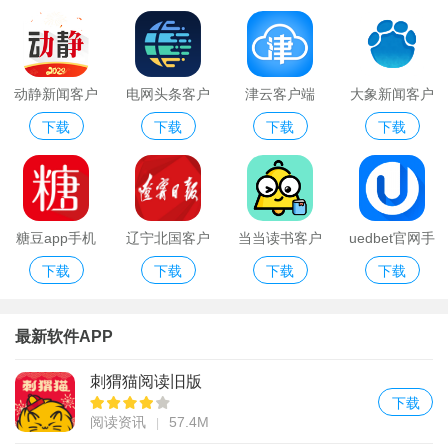
动静新闻客户
电网头条客户
津云客户端
大象新闻客户
下载
下载
下载
下载
端app
端
app
端版本
糖豆app手机
辽宁北国客户
当当读书客户
uedbet官网手
下载
下载
下载
下载
客户端
端
端
机客户端
最新软件APP
刺猬猫阅读旧版
下载
阅读资讯
57.4M