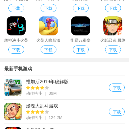
下载
下载
下载
下载
新版手机版
机版
火柴人中文版
超神决斗火柴
火柴人暗影激
街霸vs拳皇
火影忍者:最终
下载
下载
下载
下载
人
斗无限金币版
对决游戏下载
最新手机游戏
维加斯2019年破解版
下载
动作格斗
39M
漫魂大乱斗游戏
下载
动作格斗
124.2M