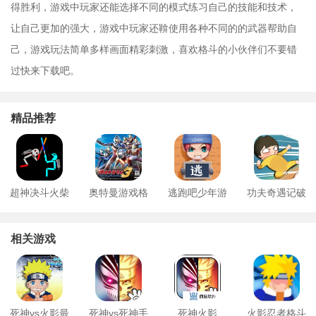
得胜利，游戏中玩家还能选择不同的模式练习自己的技能和技术，
让自己更加的强大，游戏中玩家还鞥使用各种不同的的武器帮助自
己，游戏玩法简单多样画面精彩刺激，喜欢格斗的小伙伴们不要错
过快来下载吧。
精品推荐
超神决斗火柴
奥特曼游戏格
逃跑吧少年游
功夫奇遇记破
人
斗进化3安卓版
戏
解版
相关游戏
死神vs火影最
死神vs死神手
死神火影
火影忍者格斗