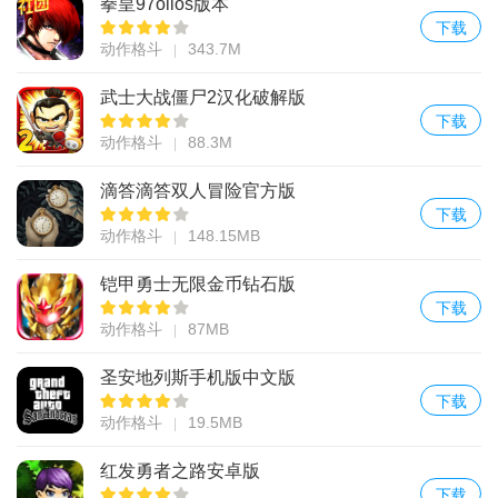
拳皇97olios版本
下载
动作格斗
343.7M
武士大战僵尸2汉化破解版
下载
动作格斗
88.3M
滴答滴答双人冒险官方版
下载
动作格斗
148.15MB
铠甲勇士无限金币钻石版
下载
动作格斗
87MB
圣安地列斯手机版中文版
下载
动作格斗
19.5MB
红发勇者之路安卓版
下载