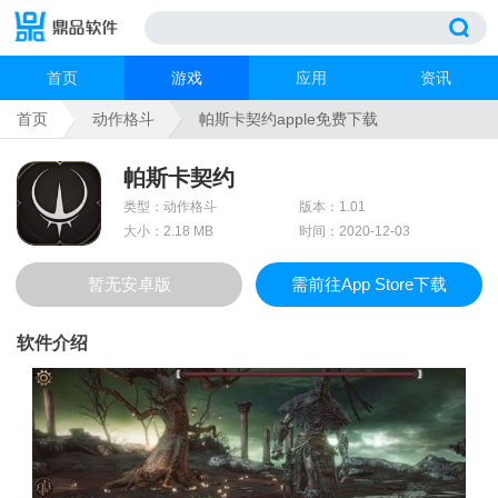
首页
游戏
应用
资讯
首页
动作格斗
帕斯卡契约apple免费下载
帕斯卡契约
类型：动作格斗
版本：1.01
大小：2.18 MB
时间：2020-12-03
暂无安卓版
需前往App Store下载
软件介绍