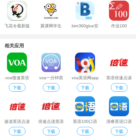
飞花令最新版
翼课网学生
bim360glue安
作业100
app
app
卓手机版
相关应用
voa慢速英语
voa一分钟英
voa英语网app
英语倍速点读
下载
下载
下载
下载
手机版苹果版
语
速读英语点读
倍速点读英语
英语100口语
清睿英语口语
下载
下载
下载
下载
平台安卓版
100